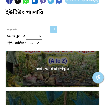
আপনার মতামত প্রদান করুন
ইউটিউব গ্যালারি
ক্রম অনুসারে
পৃষ্ঠা আইটেম
বস্তায় আদা চাষ পদ্ধতি